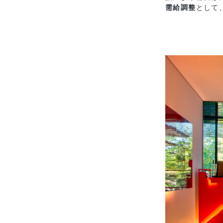
需給調整
として