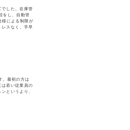
ズでした。在庫管
続をし、自動管
仕様による制限が
トレスなく、手早
す。最初の方は
近は若い従業員の
ョンというより、