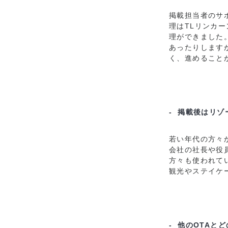
掲載担当者のサ
理はTLリンカ
理ができました
あったりします
く、進めること
- 掲載後はリ
若い年代の方々
会社の社長や役
方々も使われて
観光やステイケ
- 他のOTAと