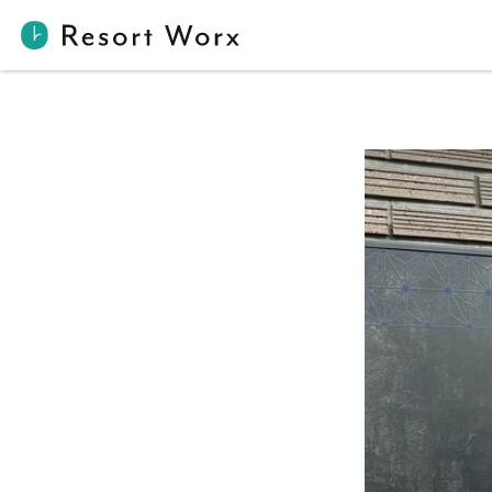
ギャリア・二条城 京都 by バンヤン・グループ様 | 【公式】Res