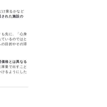
だけ乗るかなど
選された施設の
りも先に、「心身
れているのではと
への目的やその滞
開価格とは異なる
在庫量で出すこと
いけるようにした