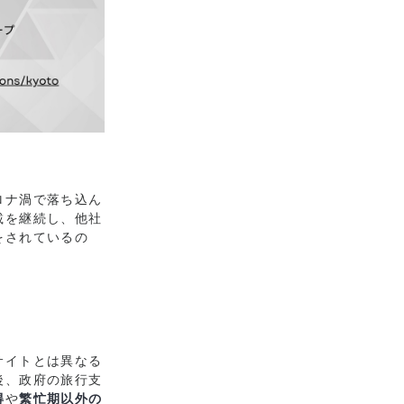
ロナ渦で落ち込ん
載を継続し、他社
をされているの
サイトとは異なる
後、政府の旅行支
得
や
繁忙期以外の