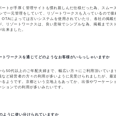
ポートが手厚く管理サイトも慣れ親しんだ仕様だった為、スムー
ーンで一元管理をしていて、リゾートワークスも入っているので接
。OTAによっては古いシステムを使用されていたり、各社の掲載
が、リゾートワークスは、良い意味でシンプルな為、掲載までス
が出来ました。
ゾートワークスを通じてどのようなお客様がいらっしゃいますか
から50代以上のご年配夫婦まで、幅広い方々にご利用頂いていま
員など経営者の方々の利用が多いように見受けられましたが、最
いるようです。京都という立地上もあってか、出張やワーケーシ
ーションでの利用が多いみたいです。
どのように使い分けられていますか