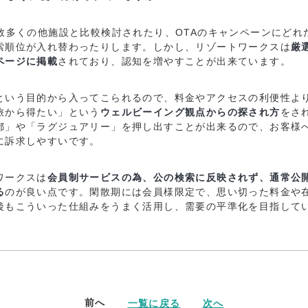
、数多くの他施設と比較検討されたり、OTAのキャンペーンにどれ
索順位が入れ替わったりします。しかし、リゾートワークスは
厳
ページに掲載
されており、認知を増やすことが出来ています。
という目的から入ってこられるので、料金やアクセスの利便性よ
旅から得たい」という
ウェルビーイング観点からの探され方
をさ
都」や「ラグジュアリー」を押し出すことが出来るので、お客様
に訴求しやすいです。
ワークスは
会員制サービスの為、公の検索に反映されず、通常公
る
のが良い点です。閑散期には会員様限定で、思い切った料金や
後もこういった仕組みをうまく活用し、需要の平準化を目指して
前へ
一覧に戻る
次へ