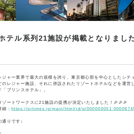
ホテル系列21施設が掲載となりまし
レジャー業界で最大の規模を誇り、東京都心部を中心としたシテ
どのレジャー施設、それに併設されたリゾートホテルなどを運営
ド「プリンスホテル」。
ゾートワークスに21施設の提携が決定いたしました！🎉🎉🎉
詳細：
https://prtimes.jp/main/html/rd/p/000000051.0000674
の通りです↓
／