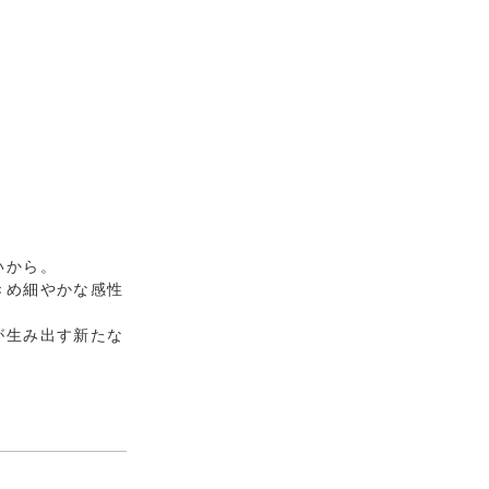
いから。
きめ細やかな感性
が⽣み出す新たな