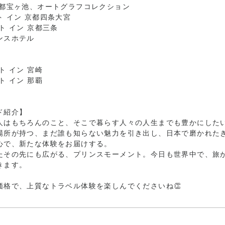
京都宝ヶ池、オートグラフコレクション
 イン 京都四条大宮
ト イン 京都三条
ンスホテル
ト イン 宮崎
ト イン 那覇
ド紹介】
⼈はもちろんのこと、そこで暮らす⼈々の⼈⽣までも豊かにした
場所が持つ、まだ誰も知らない魅⼒を引き出し、⽇本で磨かれた
⼼で、新たな体験をお届けする。
たその先にも広がる、プリンスモーメント。今⽇も世界中で、旅
きます。
価格で、上質なトラベル体験を楽しんでくださいね👏