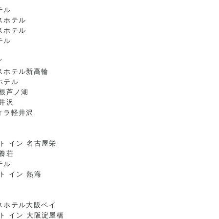
テル
スホテル
スホテル
テル
／
スホテル新高輪
ホテル
箱根芦ノ湖
井沢
ィラ軽井沢
ト イン 名古屋栄
養荘
テル
ト イン 熱海
スホテル大阪ベイ
ト イン 大阪淀屋橋