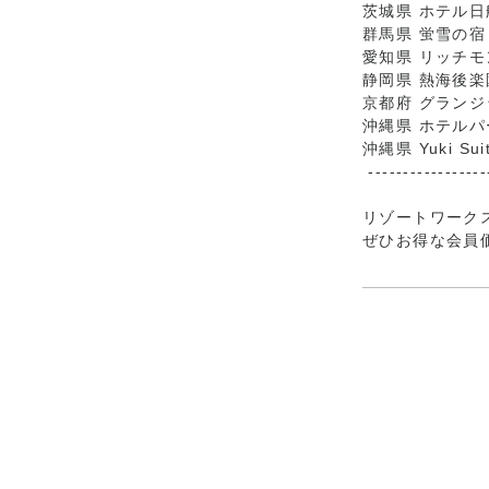
茨城県 ホテル
群馬県 蛍雪の宿
愛知県 リッチ
静岡県 熱海後
京都府 グラン
沖縄県 ホテル
沖縄県 Yuki Suit
-----------------
リゾートワーク
ぜひお得な会員