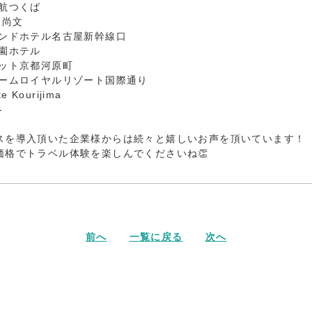
日航つくば
 尚文
モンドホテル名古屋新幹線口
楽園ホテル
ジット京都河原町
パームロイヤルリゾート国際通り
e Kourijima
-
スを導入頂いた企業様からは続々と嬉しいお声を頂いています！
価格でトラベル体験を楽しんでくださいね👏
前へ
一覧に戻る
次へ