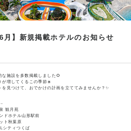
6年6月】新規掲載ホテルのお知らせ
的な施設を多数掲載しました🌻
さが増してくるこの季節☀️
トを見つけて、おでかけの計画を立ててみませんか？✨
--
泉 観月苑
モンドホテル山形駅前
ジット秋葉原
ALシティつくば