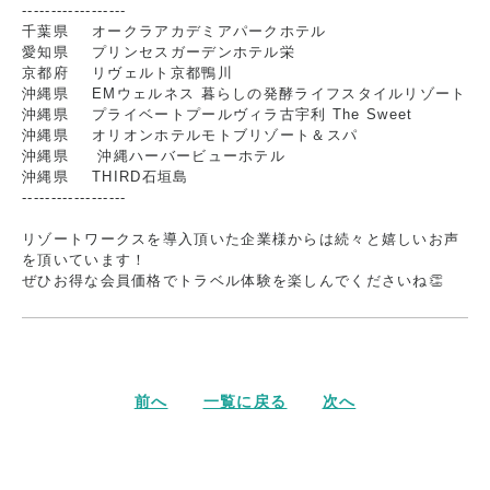
------------------
千葉県 オークラアカデミアパークホテル
愛知県 プリンセスガーデンホテル栄
京都府 リヴェルト京都鴨川
沖縄県 EMウェルネス 暮らしの発酵ライフスタイルリゾート
沖縄県 プライベートプールヴィラ古宇利 The Sweet
沖縄県 オリオンホテルモトブリゾート＆スパ
沖縄県 沖縄ハーバービューホテル
沖縄県 THIRD石垣島
------------------
リゾートワークスを導入頂いた企業様からは続々と嬉しいお声
を頂いています！
ぜひお得な会員価格でトラベル体験を楽しんでくださいね👏
前へ
一覧に戻る
次へ